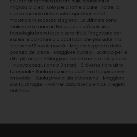
calzata anatomica basata sulle scansioni di
migliaia di piedi: solo per citarne alcune. Inoltre, la
nuova formula della suola impedisce che il
materiale in eccesso si sgretoli. Le Skinners sono
realizzate a mano in Europa con un'esclusiva
tecnologia brevettata a zero rifiuti. Progettate per
essere le calzature più adattabili che possiate mai
indossare! Ecco le novità - Migliore supporto della
postura del piede - Maggiore durata - Scatola per le
dita più ampia - Maggiore assorbimento del sudore
- Nuova costruzione a 3 strati - 6 diverse fibre ultra-
funzionali - Suola in schiuma da 2 mm traspirante e
rimovibile - Suola priva di sbriciolamenti - Maggiore
scelta di taglie - Polimeri dalla Svezia e filati pregiati
dall'Italia