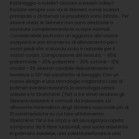
Pattinaggio a rotelle? Giocare a beach volley?
Portate sempre con voi le Skinners come scarpa
principale o di riserva! Le possibilità sono infinite... Per
essere chiari, le Skinners non sono destinate a
sostituire completamente le scarpe normali.
Consideratele piuttosto un'aggiunta alla vostra
scarpiera e uno strumento di allenamento per i
vostri piedi che vi ricorda cosa è naturale per il
vostro corpo. Composizione del tessuto: - 45%
poliammide - 20% poliestere - 20% cotone - 12%
modal - 3% elastan Lavabile delicatamente in
lavatrice a 30° nel sacchetto di lavaggio Con un
nuovo design e una tecnologia migliorata L'uso di
polimeri svedesi resistenti, la tecnologia senza
adesivi e lo StretchKnit (TM) a tre strati rendono gli
Skinners resistenti e comodi da indossare. La
silhouette minimalista degli Skinners nasconde più di
10 caratteristiche su cui fare affidamento.
StretchKnit TM a tre strati e ad asciugatura rapida
composto da 6 fibre funzionali, una suola resistente
in polimero svedese, una soletta perforata e una