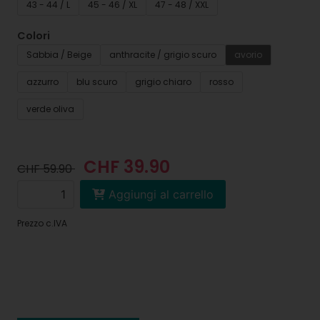
43 - 44 / L
45 - 46 / XL
47 - 48 / XXL
Colori
Sabbia / Beige
anthracite / grigio scuro
avorio
azzurro
blu scuro
grigio chiaro
rosso
verde oliva
CHF 39.90
CHF 59.90
Aggiungi al carrello
Prezzo c.IVA