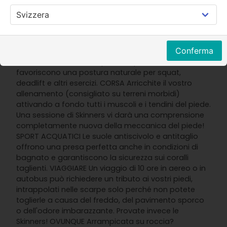
ricambio (in viaggio, campeggio, escursionismo,
ciclismo, ecc.). CORSA ED ESCURSIONISMO Allunga e
attiva i tuoi piedi! Le Skinners si adattano al vostro
corpo, attivano ogni muscolo e tendine e lasciano
Conferma
che i vostri piedi facciano il loro dovere. PALESTRA Le
suole antitraccia sono perfette per l'uso al chiuso e
favoriscono una postura naturale per squat,
deadlift e altri esercizi. CORSA Arricchite il vostro
allenamento (consigliato su terreni morbidi)
attivando a fondo tutti i muscoli e i tendini del piede.
Una sessione di Skinners vi darà una comprensione
completamente nuova della meccanica del piede!
SPORT ACQUATICI Le suole antiscivolo e antitaglio
offrono una presa perfetta anche in condizioni di
bagnato e garantiscono la sicurezza sui coralli
taglienti. VIAGGIARE Un viaggio di 10 ore in aereo o in
autobus può richiedere un tributo ai vostri piedi,
intrappolati nelle scarpe solo perché non potete
toglierle a causa del freddo, del pavimento sporco
o dell'odore imbarazzante. Provate invece le
Skinners! OVUNQUE Arrampicata su roccia?