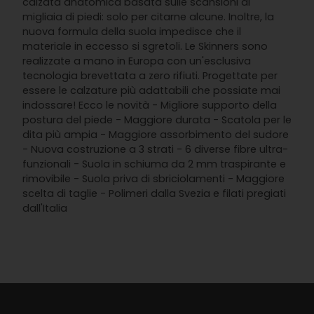
calzata anatomica basata sulle scansioni di
migliaia di piedi: solo per citarne alcune. Inoltre, la
nuova formula della suola impedisce che il
materiale in eccesso si sgretoli. Le Skinners sono
realizzate a mano in Europa con un'esclusiva
tecnologia brevettata a zero rifiuti. Progettate per
essere le calzature più adattabili che possiate mai
indossare! Ecco le novità - Migliore supporto della
postura del piede - Maggiore durata - Scatola per le
dita più ampia - Maggiore assorbimento del sudore
- Nuova costruzione a 3 strati - 6 diverse fibre ultra-
funzionali - Suola in schiuma da 2 mm traspirante e
rimovibile - Suola priva di sbriciolamenti - Maggiore
scelta di taglie - Polimeri dalla Svezia e filati pregiati
dall'Italia