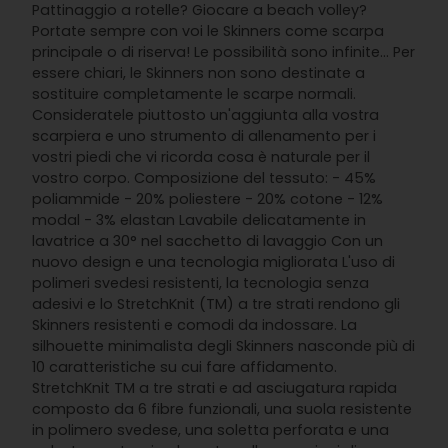
Pattinaggio a rotelle? Giocare a beach volley?
Portate sempre con voi le Skinners come scarpa
principale o di riserva! Le possibilità sono infinite... Per
essere chiari, le Skinners non sono destinate a
sostituire completamente le scarpe normali.
Consideratele piuttosto un'aggiunta alla vostra
scarpiera e uno strumento di allenamento per i
vostri piedi che vi ricorda cosa è naturale per il
vostro corpo. Composizione del tessuto: - 45%
poliammide - 20% poliestere - 20% cotone - 12%
modal - 3% elastan Lavabile delicatamente in
lavatrice a 30° nel sacchetto di lavaggio Con un
nuovo design e una tecnologia migliorata L'uso di
polimeri svedesi resistenti, la tecnologia senza
adesivi e lo StretchKnit (TM) a tre strati rendono gli
Skinners resistenti e comodi da indossare. La
silhouette minimalista degli Skinners nasconde più di
10 caratteristiche su cui fare affidamento.
StretchKnit TM a tre strati e ad asciugatura rapida
composto da 6 fibre funzionali, una suola resistente
in polimero svedese, una soletta perforata e una