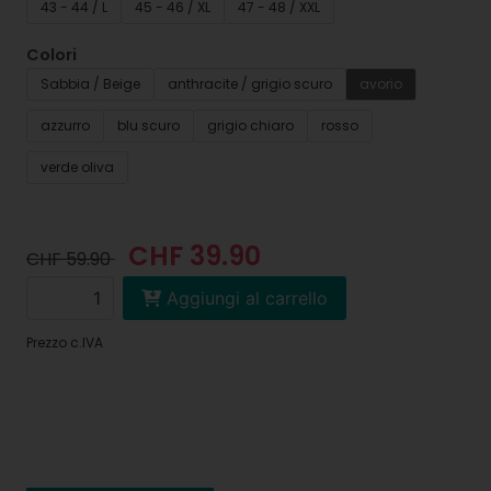
43 - 44 / L
45 - 46 / XL
47 - 48 / XXL
Colori
Sabbia / Beige
anthracite / grigio scuro
avorio
azzurro
blu scuro
grigio chiaro
rosso
verde oliva
CHF 39.90
CHF 59.90
Aggiungi al carrello
Prezzo c.IVA