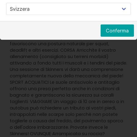
ricambio (in viaggio, campeggio, escursionismo,
ciclismo, ecc.). CORSA ED ESCURSIONISMO Allunga e
attiva i tuoi piedi! Le Skinners si adattano al vostro
corpo, attivano ogni muscolo e tendine e lasciano
Conferma
che i vostri piedi facciano il loro dovere. PALESTRA Le
suole antitraccia sono perfette per l'uso al chiuso e
favoriscono una postura naturale per squat,
deadlift e altri esercizi. CORSA Arricchite il vostro
allenamento (consigliato su terreni morbidi)
attivando a fondo tutti i muscoli e i tendini del piede.
Una sessione di Skinners vi darà una comprensione
completamente nuova della meccanica del piede!
SPORT ACQUATICI Le suole antiscivolo e antitaglio
offrono una presa perfetta anche in condizioni di
bagnato e garantiscono la sicurezza sui coralli
taglienti. VIAGGIARE Un viaggio di 10 ore in aereo o in
autobus può richiedere un tributo ai vostri piedi,
intrappolati nelle scarpe solo perché non potete
toglierle a causa del freddo, del pavimento sporco
o dell'odore imbarazzante. Provate invece le
Skinners! OVUNQUE Arrampicata su roccia?