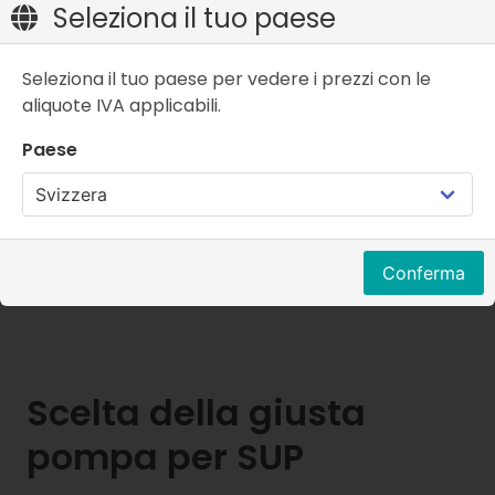
Seleziona il tuo paese
Seleziona il tuo paese per vedere i prezzi con le
aliquote IVA applicabili.
Paese
Adattatore valvola
Colore:
Nero-grigio
CHF 14.90
Conferma
Scelta della giusta
pompa per SUP