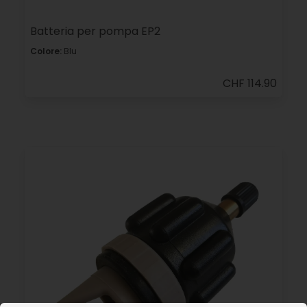
Batteria per pompa EP2
Colore:
Blu
CHF 114.90