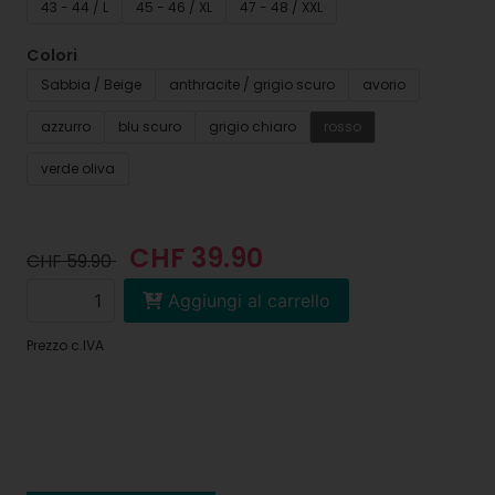
43 - 44 / L
45 - 46 / XL
47 - 48 / XXL
Colori
Sabbia / Beige
anthracite / grigio scuro
avorio
azzurro
blu scuro
grigio chiaro
rosso
verde oliva
CHF 39.90
CHF 59.90
Aggiungi al carrello
Prezzo c.IVA