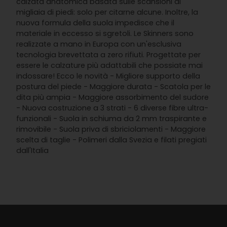
calzata anatomica basata sulle scansioni di
migliaia di piedi: solo per citarne alcune. Inoltre, la
nuova formula della suola impedisce che il
materiale in eccesso si sgretoli. Le Skinners sono
realizzate a mano in Europa con un'esclusiva
tecnologia brevettata a zero rifiuti. Progettate per
essere le calzature più adattabili che possiate mai
indossare! Ecco le novità - Migliore supporto della
postura del piede - Maggiore durata - Scatola per le
dita più ampia - Maggiore assorbimento del sudore
- Nuova costruzione a 3 strati - 6 diverse fibre ultra-
funzionali - Suola in schiuma da 2 mm traspirante e
rimovibile - Suola priva di sbriciolamenti - Maggiore
scelta di taglie - Polimeri dalla Svezia e filati pregiati
dall'Italia