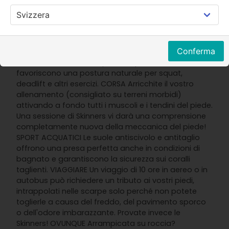
ricambio (in viaggio, campeggio, escursionismo,
ciclismo, ecc.). CORSA ED ESCURSIONISMO Allunga e
attiva i tuoi piedi! Le Skinners si adattano al vostro
corpo, attivano ogni muscolo e tendine e lasciano
Conferma
che i vostri piedi facciano il loro dovere. PALESTRA Le
suole antitraccia sono perfette per l'uso al chiuso e
favoriscono una postura naturale per squat,
deadlift e altri esercizi. CORSA Arricchite il vostro
allenamento (consigliato su terreni morbidi)
attivando a fondo tutti i muscoli e i tendini del piede.
Una sessione di Skinners vi darà una comprensione
completamente nuova della meccanica del piede!
SPORT ACQUATICI Le suole antiscivolo e antitaglio
offrono una presa perfetta anche in condizioni di
bagnato e garantiscono la sicurezza sui coralli
taglienti. VIAGGIARE Un viaggio di 10 ore in aereo o in
autobus può richiedere un tributo ai vostri piedi,
intrappolati nelle scarpe solo perché non potete
toglierle a causa del freddo, del pavimento sporco
o dell'odore imbarazzante. Provate invece le
Skinners! OVUNQUE Arrampicata su roccia?