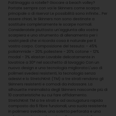
Pattinaggio a rotelle? Giocare a beach volley?
Portate sempre con voi le Skinners come scarpa
principale o di riserva! Le possibilità sono infinite... Per
essere chiari, le Skinners non sono destinate a
sostituire completamente le scarpe normali.
Consideratele piuttosto un'aggiunta alla vostra
scarpiera e uno strumento di allenamento per i
vostri piedi che vi ricorda cosa è naturale per il
vostro corpo. Composizione del tessuto: - 45%
poliammide - 20% poliestere - 20% cotone - 12%
modal - 3% elastan Lavabile delicatamente in
lavatrice a 30° nel sacchetto di lavaggio Con un
nuovo design e una tecnologia migliorata L'uso di
polimeri svedesi resistenti, la tecnologia senza
adesivi e lo StretchKnit (TM) a tre strati rendono gli
Skinners resistenti e comodi da indossare. La
silhouette minimalista degli Skinners nasconde più di
10 caratteristiche su cui fare affidamento.
StretchKnit TM a tre strati e ad asciugatura rapida
composto da 6 fibre funzionali, una suola resistente
in polimero svedese, una soletta perforata e una