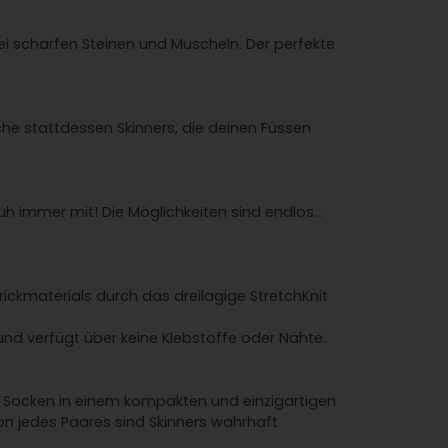
ei scharfen Steinen und Muscheln. Der perfekte
che stattdessen Skinners, die deinen Füssen
uh immer mit! Die Möglichkeiten sind endlos...
rickmaterials durch das dreilagige StretchKnit
und verfügt über keine Klebstoffe oder Nähte.
d Socken in einem kompakten und einzigartigen
ion jedes Paares sind Skinners wahrhaft