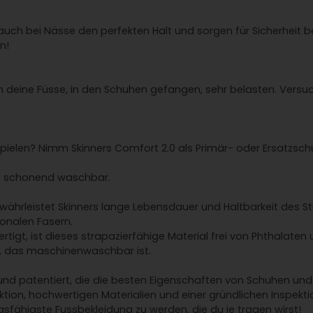
auch bei Nässe den perfekten Halt und sorgen für Sicherheit b
n!
n deine Füsse, in den Schuhen gefangen, sehr belasten. Versu
spielen? Nimm Skinners Comfort 2.0 als Primär- oder Ersatzsch
° schonend waschbar.
gewährleistet Skinners lange Lebensdauer und Haltbarkeit des St
ionalen Fasern.
gt, ist dieses strapazierfähige Material frei von Phthalaten 
t, das maschinenwaschbar ist.
 und patentiert, die die besten Eigenschaften von Schuhen un
uktion, hochwertigen Materialien und einer gründlichen Inspekt
sfähigste Fussbekleidung zu werden, die du je tragen wirst!