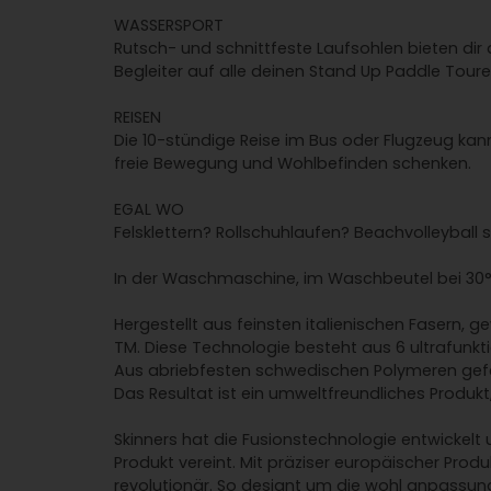
WASSERSPORT
Rutsch- und schnittfeste Laufsohlen bieten dir 
Begleiter auf alle deinen Stand Up Paddle Toure
REISEN
Die 10-stündige Reise im Bus oder Flugzeug kan
freie Bewegung und Wohlbefinden schenken.
EGAL WO
Felsklettern? Rollschuhlaufen? Beachvolleyball 
In der Waschmaschine, im Waschbeutel bei 30
Hergestellt aus feinsten italienischen Fasern, 
TM. Diese Technologie besteht aus 6 ultrafunkt
Aus abriebfesten schwedischen Polymeren geferti
Das Resultat ist ein umweltfreundliches Produk
Skinners hat die Fusionstechnologie entwickelt
Produkt vereint. Mit präziser europäischer Prod
revolutionär. So designt um die wohl anpassung