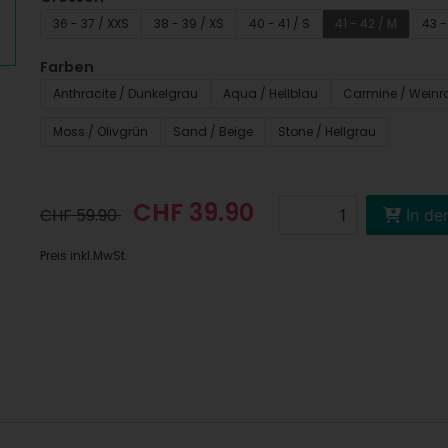
36 - 37 / XXS
38 - 39 / XS
40 - 41 / S
41 - 42 / M
43 -
Farben
Anthracite / Dunkelgrau
Aqua / Hellblau
Carmine / Weinr
Moss / Olivgrün
Sand / Beige
Stone / Hellgrau
CHF 39.90
CHF 59.90
In de
Preis inkl.MwSt.