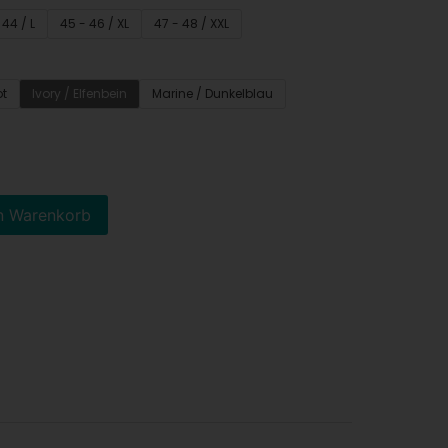
 44 / L
45 - 46 / XL
47 - 48 / XXL
ot
Ivory / Elfenbein
Marine / Dunkelblau
n Warenkorb