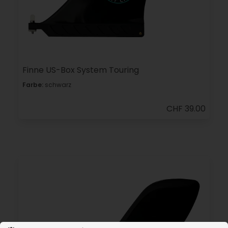
Finne US-Box System Touring
Farbe:
schwarz
CHF 39.00