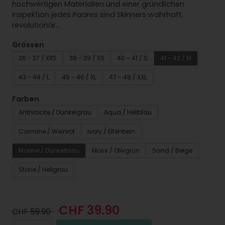
hochwertigen Materialien und einer gründlichen
Inspektion jedes Paares sind Skinners wahrhaft
revolutionär.
Grössen
36 - 37 / XXS
38 - 39 / XS
40 - 41 / S
41 - 42 / M
43 - 44 / L
45 - 46 / XL
47 - 48 / XXL
Farben
Anthracite / Dunkelgrau
Aqua / Hellblau
Carmine / Weinrot
Ivory / Elfenbein
Marine / Dunkelblau
Moss / Olivgrün
Sand / Beige
Stone / Hellgrau
CHF 39.90
CHF 59.90