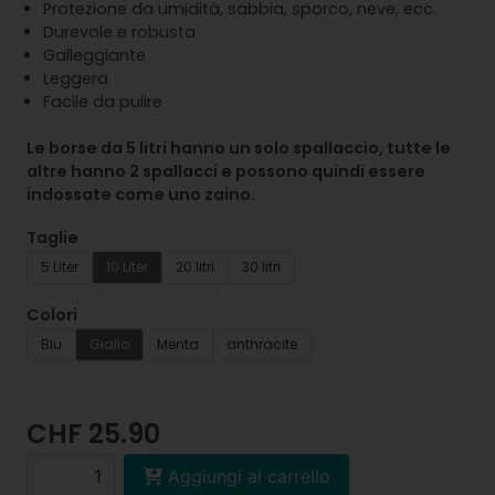
Protezione da umidità, sabbia, sporco, neve, ecc.
Durevole e robusta
Galleggiante
Leggera
Facile da pulire
Le borse da 5 litri hanno un solo spallaccio, tutte le
altre hanno 2 spallacci e possono quindi essere
indossate come uno zaino.
Taglie
5 Liter
10 Liter
20 litri
30 litri
Colori
Blu
Giallo
Menta
anthracite
CHF 25.90
Aggiungi al carrello