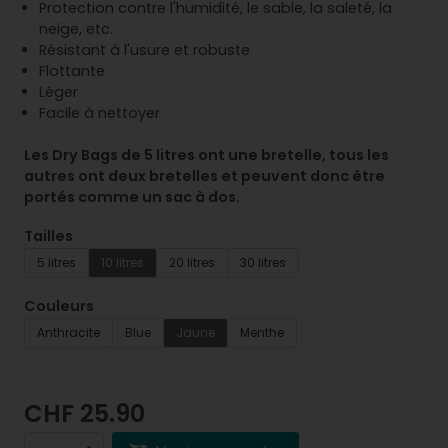
Protection contre l'humidité, le sable, la saleté, la
neige, etc.
Résistant à l'usure et robuste
Flottante
Léger
Facile à nettoyer
Les Dry Bags de 5 litres ont une bretelle, tous les
autres ont deux bretelles et peuvent donc être
portés comme un sac à dos.
Tailles
5 litres
10 litres
20 litres
30 litres
Couleurs
Anthracite
Blue
Jaune
Menthe
CHF 25.90