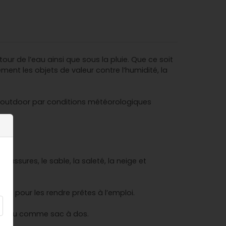
r de l’eau ainsi que sous la pluie. Que ce soit
ent les objets de valeur contre l’humidité, la
és outdoor par conditions météorologiques
oussures, le sable, la saleté, la neige et
fit pour les rendre prêtes à l’emploi.
paule ou comme sac à dos.