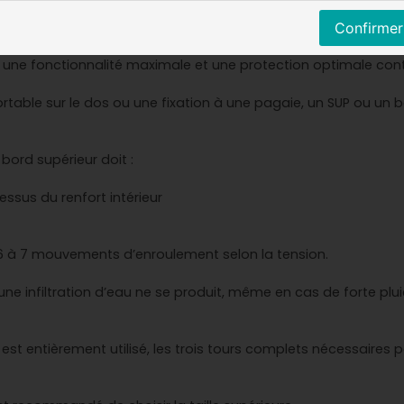
e
Confirmer
 une fonctionnalité maximale et une protection optimale cont
rtable sur le dos ou une fixation à une pagaie, un SUP ou un 
 bord supérieur doit :
ssus du renfort intérieur
 6 à 7 mouvements d’enroulement selon la tension.
cune infiltration d’eau ne se produit, même en cas de forte pl
e est entièrement utilisé, les trois tours complets nécessaires 