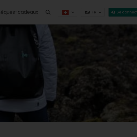
èques-cadeaux
Se connect
FR