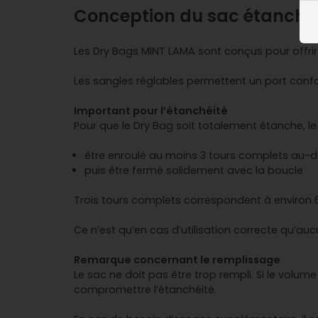
Conception du sac étanch
Les Dry Bags MINT LAMA sont conçus pour offrir
Les sangles réglables permettent un port confo
Important pour l’étanchéité
Pour que le Dry Bag soit totalement étanche, le
être enroulé au moins 3 tours complets au-de
puis être fermé solidement avec la boucle
Trois tours complets correspondent à environ
Ce n’est qu’en cas d’utilisation correcte qu’au
Remarque concernant le remplissage
Le sac ne doit pas être trop rempli. Si le volum
compromettre l’étanchéité.