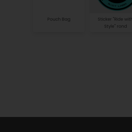
Pouch Bag
Sticker "Ride wit
Style" rond