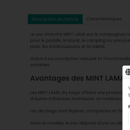
Caractéristiques
Description de l'article
Le sac étanche MINT LAMA est le compagnon idéa
pour le paddle, le kayak, le camping ou une jou
pluie, les éclaboussures et la saleté.
Grâce à sa conception robuste et fonctionnelle
variables.
Avantages des MINT LAMA 
Les MINT LAMA dry bags offrent une protection 10
d’autres influences extérieures. Le matériau rés
Les dry bags sont légères, compactes et faciles 
Selon le modèle, le sac dispose d’une ou deux