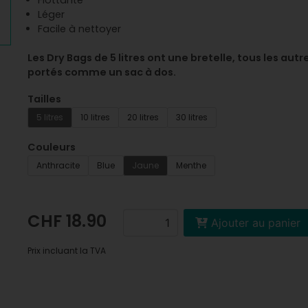
Flottante
Léger
Facile à nettoyer
Les Dry Bags de 5 litres ont une bretelle, tous les au
portés comme un sac à dos.
Tailles
5 litres
10 litres
20 litres
30 litres
Couleurs
Anthracite
Blue
Jaune
Menthe
CHF 18.90
Ajouter au panier
Prix incluant la TVA