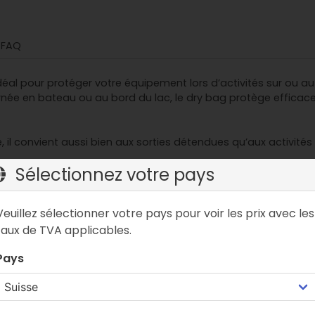
FAQ
l pour protéger votre équipement lors d’activités sur ou autou
rnée en bateau ou au bord du lac, le dry bag protège efficacem
, il convient aussi bien aux sorties détendues qu’aux activit
Sélectionnez votre pays
Dry Bags
Veuillez sélectionner votre pays pour voir les prix avec les
0 pour cent étanche contre l’humidité, la forte pluie, les éclab
taux de TVA applicables.
istant garantit robustesse et durabilité.
Pays
à nettoyer. Après utilisation, un simple rinçage et séchage suf
 sangles réglables et peut être porté confortablement à l’é