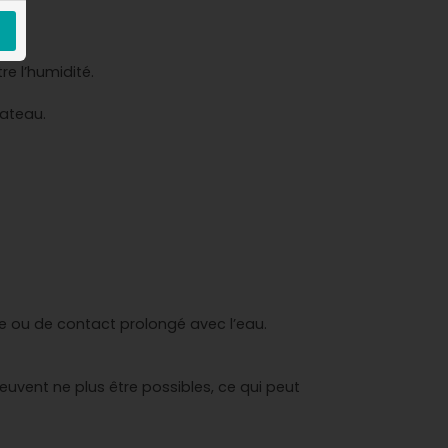
re l’humidité.
bateau.
uie ou de contact prolongé avec l’eau.
peuvent ne plus être possibles, ce qui peut