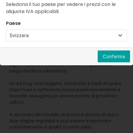
rilassanti sia per attività outdoor in condizioni meteo
Seleziona il tuo paese per vedere i prezzi con le
variabili.
aliquote IVA applicabili.
Vantaggi delle MINT LAMA Dry
Paese
Bags
Le MINT LAMA dry bag offrono una protezione
impermeabile al 100 percento contro umidità,
Conferma
pioggia intensa, schizzi, sabbia, sporco, neve e altri
agenti esterni. Il materiale resistente garantisce
lunga durata e robustezza.
Le dry bag sono leggere, compatte e facili da pulire.
Dopo l’uso è sufficiente risciacquarle brevemente e
lasciarle asciugare per essere pronte al prossimo
utilizzo.
A seconda del modello, la borsa è dotata di una o
due cinghie regolabili e può essere trasportata
comodamente a spalla o come zaino.