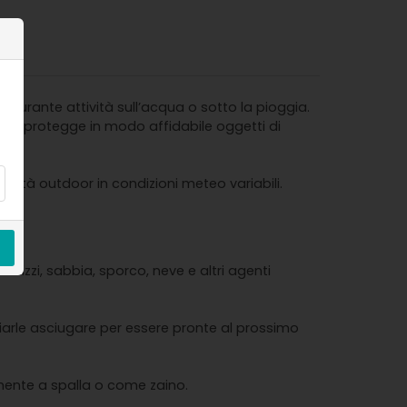
durante attività sull’acqua o sotto la pioggia.
bile protegge in modo affidabile oggetti di
ttività outdoor in condizioni meteo variabili.
hizzi, sabbia, sporco, neve e altri agenti
ciarle asciugare per essere pronte al prossimo
mente a spalla o come zaino.