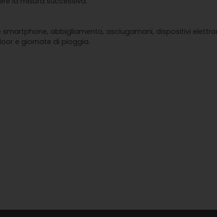
liere la misura successiva.
martphone, abbigliamento, asciugamani, dispositivi elettronic
door e giornate di pioggia.