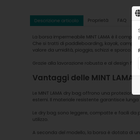
Proprietà
FAQ
Descrizione articolo
La borsa impermeabile MINT LAMA è il compagno 
Che si tratti di paddleboarding, kayak, campeg
valore da umidità, pioggia, schizzi e sporco.
Grazie alla lavorazione robusta e al design funzi
Vantaggi delle MINT LAMA 
Le MINT LAMA dry bag offrono una protezione imp
esterni. Il materiale resistente garantisce lung
Le dry bag sono leggere, compatte e facili da p
utilizzo.
A seconda del modello, la borsa è dotata di u