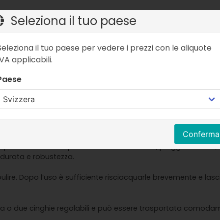
Seleziona il tuo paese
Seleziona il tuo paese per vedere i prezzi con le aliquote
perfetto per chi desidera proteggere la propria attrezzatura 
IVA applicabili.
gio o di una giornata in barca o al lago, la dry bag impermea
Paese
onale, la borsa è adatta sia per escursioni rilassanti sia per a
Dry Bags
Conferma
ermeabile al 100 percento contro umidità, pioggia intensa, sc
a durata e robustezza.
ulire. Dopo l’uso è sufficiente risciacquarle brevemente e las
na o due cinghie regolabili e può essere trasportata comoda