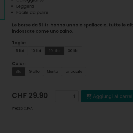
Galleggiante
Leggera
Facile da pulire
Le borse da 5 litri hanno un solo spallaccio, tutte le 
indossate come uno zaino.
Taglie
5 litri
10 litri
20 Liter
30 litri
Colori
Blu
Giallo
Menta
antracite
CHF 29.90
Aggiungi al carrel
Prezzo c.IVA