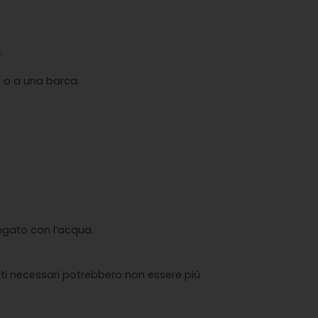
.
P o a una barca.
ungato con l’acqua.
eti necessari potrebbero non essere più