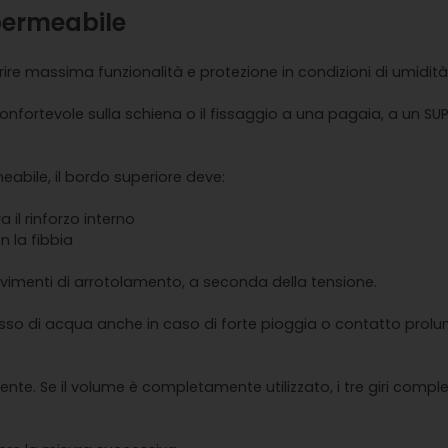
permeabile
ire massima funzionalità e protezione in condizioni di umidità
onfortevole sulla schiena o il fissaggio a una pagaia, a un SU
abile, il bordo superiore deve:
 il rinforzo interno
n la fibbia
vimenti di arrotolamento, a seconda della tensione.
gresso di acqua anche in caso di forte pioggia o contatto prol
te. Se il volume è completamente utilizzato, i tre giri compl