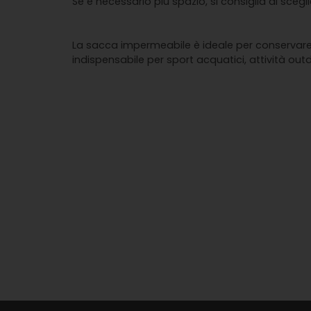
Se è necessario più spazio, si consiglia di sceg
La sacca impermeabile è ideale per conservare s
indispensabile per sport acquatici, attività out