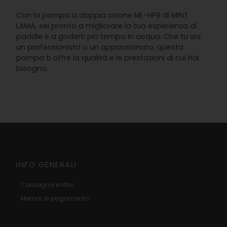
Con la pompa a doppia azione ML-HP9 di MINT
LAMA, sei pronto a migliorare la tua esperienza di
paddle e a goderti più tempo in acqua. Che tu sia
un professionista o un appassionato, questa
pompa ti offre la qualità e le prestazioni di cui hai
bisogno.
INFO GENERALI
Consegna e ritiro
Metodi di pagamento