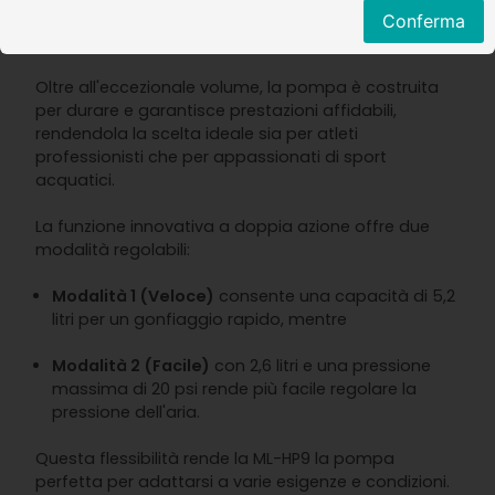
vero vantaggio per chi vuole trascorrere più tempo
Conferma
in acqua!
Oltre all'eccezionale volume, la pompa è costruita
per durare e garantisce prestazioni affidabili,
rendendola la scelta ideale sia per atleti
professionisti che per appassionati di sport
acquatici.
La funzione innovativa a doppia azione offre due
modalità regolabili:
Modalità 1 (Veloce)
consente una capacità di 5,2
litri per un gonfiaggio rapido, mentre
Modalità 2 (Facile)
con 2,6 litri e una pressione
massima di 20 psi rende più facile regolare la
pressione dell'aria.
Questa flessibilità rende la ML-HP9 la pompa
perfetta per adattarsi a varie esigenze e condizioni.