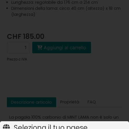
Lunghezza: regolabile da 176 cm a 214 cm
Dimensioni della lama: circa 40 cm (altezza) x 18 cm
(larghezza)
CHF 185.00
Aggiungi al carrello
Prezzo c.IVA
Proprietà
FAQ
Descrizione articolo
La pagaia 100% carbonio di MINT LAMA non è solo un
accessorio, ma un compagno indispensabile per
Seleziona il tuo paese