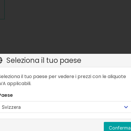
Seleziona il tuo paese
indispensabile per tutti gli appassionati di stand up paddle. È
Seleziona il tuo paese per vedere i prezzi con le aliquote
la tua tavola subito pronta all’uso.
IVA applicabili.
a sigillatura duratura, una colla PVC ad alta resistenza e una c
Paese
sì rimane ordinato e sempre a portata di mano. La soluzione id
Conferma