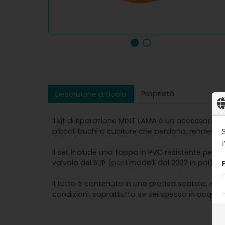
Proprietà
Descrizione articolo
Il kit di riparazione MINT LAMA è un accessorio 
piccoli buchi o cuciture che perdono, rendendo 
Il set include una toppa in PVC resistente per un
valvola del SUP (per i modelli dal 2022 in poi).
Il tutto è contenuto in una pratica scatola, co
condizioni, soprattutto se sei spesso in acqua.