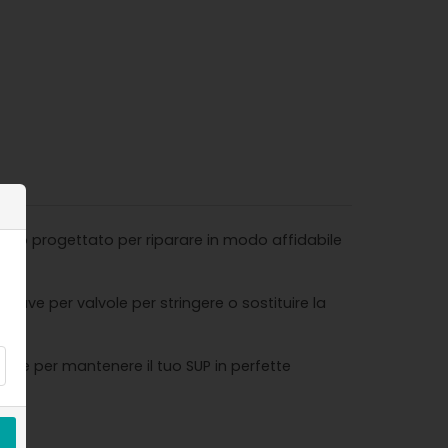
 stato progettato per riparare in modo affidabile
hiave per valvole per stringere o sostituire la
eale per mantenere il tuo SUP in perfette