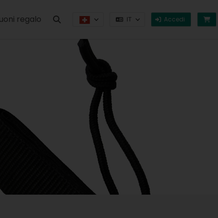
uoni regalo
Accedi
IT