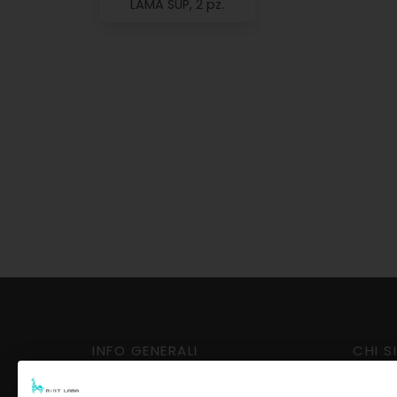
LAMA SUP, 2 pz.
INFO GENERALI
CHI S
Consegna e ritiro
Conta