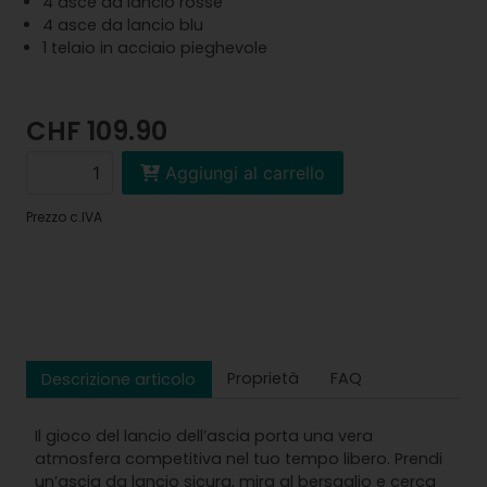
4 asce da lancio rosse
4 asce da lancio blu
1 telaio in acciaio pieghevole
CHF 109.90
Aggiungi al carrello
Prezzo c.IVA
Proprietà
FAQ
Descrizione articolo
Il gioco del lancio dell’ascia porta una vera
atmosfera competitiva nel tuo tempo libero. Prendi
un’ascia da lancio sicura, mira al bersaglio e cerca