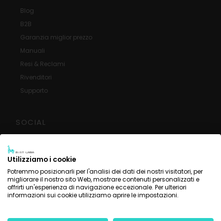
Blog
B2B
Garanzia miglior prezzo
Manuali
Resi & Reclami
Rivenditori
Supporto
SOCIAL
Recensioni Google
Facebook
Utilizziamo i cookie
Instagram
Potremmo posizionarli per l'analisi dei dati dei nostri visitatori, per
migliorare il nostro sito Web, mostrare contenuti personalizzati e
YouTube
offrirti un'esperienza di navigazione eccezionale. Per ulteriori
informazioni sui cookie utilizziamo aprire le impostazioni.
Shop by prando ©2026