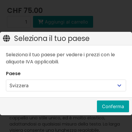
CHF 75.00
Aggiungi al carrello
Prezzo c.IVA
Seleziona il tuo paese
Seleziona il tuo paese per vedere i prezzi con le
aliquote IVA applicabili.
Paese
Proprietà
Descrizione articolo
Un classico rivisitato, realizzato con le più pregiate
fibre di lusso:
Il più morbido Baby Alpaca lavorato a maglia in un
Conferma
grosso punto a coste 2 fili conferisce a questo
cappello uno stile unico, ed è molto elastico,
adattandosi a qualsiasi misura della testa. La larga
visiera consente una lunghezza regolabile,