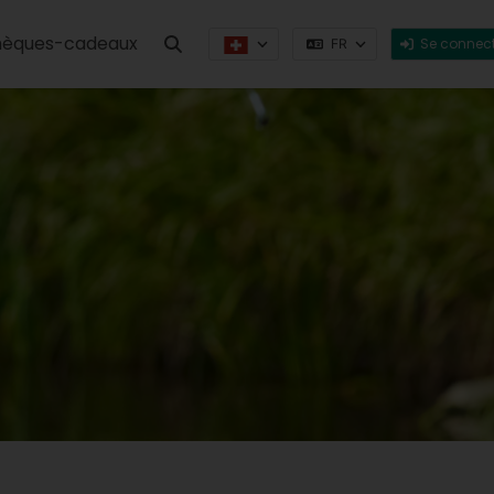
èques-cadeaux
Se connect
FR