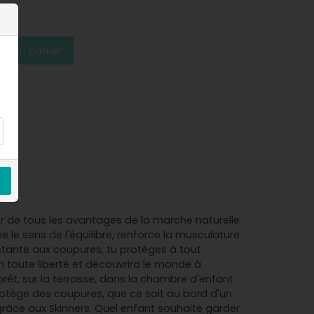
er au panier
ter de tous les avantages de la marche naturelle
 le sens de l'équilibre, renforce la musculature
istante aux coupures, tu protèges à tout
n toute liberté et découvrira le monde à
forêt, sur la terrasse, dans la chambre d'enfant
Protège des coupures, que ce soit au bord d'un
grâce aux Skinners. Quel enfant souhaite garder