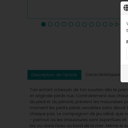
Caractéristiques
Description de l'article
Ton enfant a besoin de ton soutien dès le premie
et originale pieds nus. Contrairement aux chaus
du pied et du péroné, prévient les mauvaises po
moment les petits pieds sensibles sans devoir l
chaque pas. Le compagnon de jeu idéal, que ce soi
- partout où les chaussures sont superflues et
lac ou dans l'eau au bord de la mer. Même le s