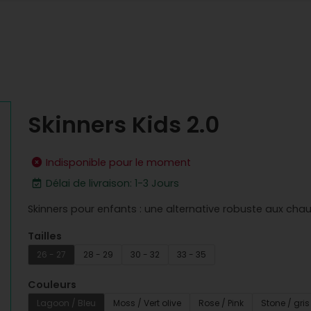
Skinners Kids 2.0
Indisponible pour le moment
Délai de livraison: 1-3 Jours
Skinners pour enfants : une alternative robuste aux cha
Tailles
26 - 27
28 - 29
30 - 32
33 - 35
Couleurs
Lagoon / Bleu
Moss / Vert olive
Rose / Pink
Stone / gris