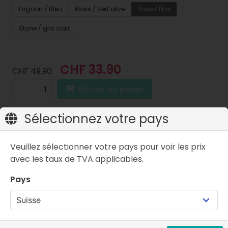
Lagoon / Bleu
Moss / Vert olive
Rose / Pink
Stone / gris clair
CHF 33.90
CHF 49.90
Ajouter au panier
Prix incluant la TVA
Sélectionnez votre pays
Veuillez sélectionner votre pays pour voir les prix
avec les taux de TVA applicables.
Pays
Caractéristiques
FAQ
Description de l'article
Ton enfant a besoin de ton soutien dès le premier
pas. Avec la nouvelle ligne Skinners Kids, tu l'aides à