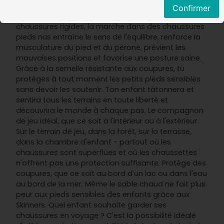
profiter de tous les avantages de la marche
Confirmer
naturelle et originale pieds nus. Contrairement aux
chaussures rigides, la marche dans des chaussures
pieds nus entraîne le sens de l'équilibre, renforce la
musculature du pied et du péroné, prévient les
mauvaises positions et favorise une posture saine.
Grâce à la semelle résistante aux coupures, tu
protèges à tout moment les petits pieds sensibles
sans devoir les soutenir. Ton enfant tâtonnera et
sentira tous les terrains en toute liberté et
découvrira le monde à chaque pas. Le compagnon
de jeu idéal, que ce soit à l'intérieur ou à l'extérieur.
Sur le terrain de jeu, dans la forêt, sur la terrasse,
dans la chambre d'enfant - partout où les
chaussures sont superflues et où les chaussettes
n'offrent pas une protection suffisante. Protège des
coupures, que ce soit au bord d'un lac ou dans l'eau
au bord de la mer. Même le sable chaud ne fait plus
peur aux pieds sensibles des enfants grâce aux
Skinners. Quel enfant souhaite garder ses
chaussures en voyage ? C'est la possibilité idéale