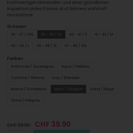
hochwertigen Materialien und einer gründlichen
Inspektion jedes Paares sind Skinners wahrhaft
revolutionär.
Grössen
36 - 37 / XXS
38 - 39 / XS
40 - 41 / S
41 - 42 / M
43 - 44 / L
45 - 46 / XL
47 - 48 / XXL
Farben
Anthracite / Dunkelgrau
Aqua / Hellblau
Carmine / Weinrot
Ivory / Elfenbein
Marine / Dunkelblau
Moss / Olivgrün
Sand / Beige
Stone / Hellgrau
CHF 39.90
CHF 59.90