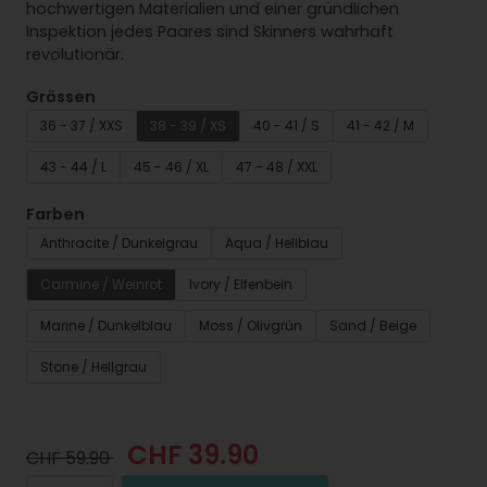
hochwertigen Materialien und einer gründlichen
Inspektion jedes Paares sind Skinners wahrhaft
revolutionär.
Grössen
36 - 37 / XXS
38 - 39 / XS
40 - 41 / S
41 - 42 / M
43 - 44 / L
45 - 46 / XL
47 - 48 / XXL
Farben
Anthracite / Dunkelgrau
Aqua / Hellblau
Carmine / Weinrot
Ivory / Elfenbein
Marine / Dunkelblau
Moss / Olivgrün
Sand / Beige
Stone / Hellgrau
CHF 39.90
CHF 59.90