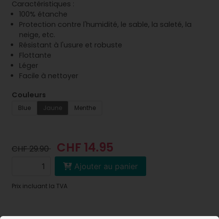
Caractéristiques :
100% étanche
Protection contre l'humidité, le sable, la saleté, la
neige, etc.
Résistant à l'usure et robuste
Flottante
Léger
Facile à nettoyer
Couleurs
Blue
Jaune
Menthe
CHF 14.95
CHF 29.90
Ajouter au panier
Prix incluant la TVA