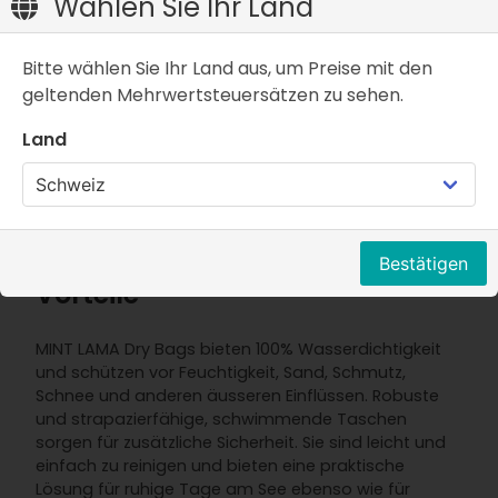
Wählen Sie Ihr Land
Bitte wählen Sie Ihr Land aus, um Preise mit den
Eigenschaften
FAQ
Artikelbeschreibung
geltenden Mehrwertsteuersätzen zu sehen.
Dank der MINT LAMA Trockentasche bleiben
Land
persönliche Gegenstände auch während
Wasserabenteuern trocken. Ob Paddleboarding,
Kajakfahren oder ein Ausflug zum Strand – die
wasserdichten Dry Bags bieten maximalen Schutz
für jede Ausrüstung.
Bestätigen
Vorteile
MINT LAMA Dry Bags bieten 100% Wasserdichtigkeit
und schützen vor Feuchtigkeit, Sand, Schmutz,
Schnee und anderen äusseren Einflüssen. Robuste
und strapazierfähige, schwimmende Taschen
sorgen für zusätzliche Sicherheit. Sie sind leicht und
einfach zu reinigen und bieten eine praktische
Lösung für ruhige Tage am See ebenso wie für