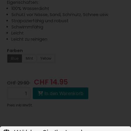
Eigenschaften:
100% Wasserdicht
Schutz vor Nässe, Sand, Schmutz, Schnee usw.
Strapazierfähig und robust
Schwimmfähig
Leicht
Leicht zu reinigen
Farben
Blue
Mint
Yellow
CHF 14.95
CHF 29.90
In den Warenkorb
Preis inkl.MwSt.