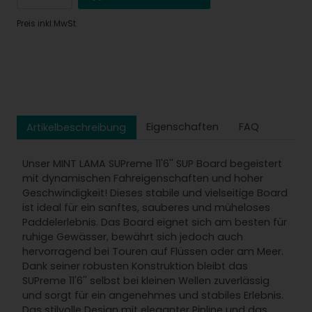
Preis inkl.MwSt.
Eigenschaften
FAQ
Artikelbeschreibung
Unser MINT LAMA SUPreme 11'6'' SUP Board begeistert
mit dynamischen Fahreigenschaften und hoher
Geschwindigkeit! Dieses stabile und vielseitige Board
ist ideal für ein sanftes, sauberes und müheloses
Paddelerlebnis. Das Board eignet sich am besten für
ruhige Gewässer, bewährt sich jedoch auch
hervorragend bei Touren auf Flüssen oder am Meer.
Dank seiner robusten Konstruktion bleibt das
SUPreme 11'6'' selbst bei kleinen Wellen zuverlässig
und sorgt für ein angenehmes und stabiles Erlebnis.
Das stilvolle Design mit eleganter Pinline und das