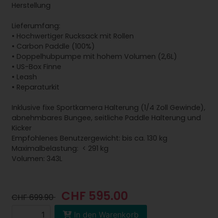
Herstellung
Lieferumfang:
• Hochwertiger Rucksack mit Rollen
• Carbon Paddle (100%)
• Doppelhubpumpe mit hohem Volumen (2,6L)
• US-Box Finne
• Leash
• Reparaturkit
Inklusive fixe Sportkamera Halterung (1/4 Zoll Gewinde),
abnehmbares Bungee, seitliche Paddle Halterung und
Kicker
Empfohlenes Benutzergewicht: bis ca. 130 kg
Maximalbelastung: < 291 kg
Volumen: 343L
CHF 595.00
CHF 699.90
In den Warenkorb