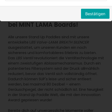
LBS Ventil Innovation: SUP
Bestätigen
entleeren ohne Lärm - exklusiv
bei MINT LAMA Boards!
Alle unsere Stand Up Paddles sind mit unsere
entwickelte L
BS Valve-LAMA BREATH SILENCER
ausgestattet, um unseren Kunden ein noch
sichereres und komfortableres Erlebnis zu bieten.
Das
LBS Ventil
revolutioniert die Ventiltechnologie mit
einem zweistufigen Ablassmechanismus. Durch ein
patentiertes Filtersystem wird der Druck allmählich
reduziert, bevor das Ventil sich vollständig öffnet.
Dadurch können SUP's leise und sicher entleert
werden, bei maximal 80 Dezibel – einem
Geräuschpegel, der nicht schädlich ist. Eine Neuigkeit
in der Stand Up Paddle Welt, die mit den Innovation
Award gepriesen wurde!
Bereite dich auf unvergessliche Momente voller