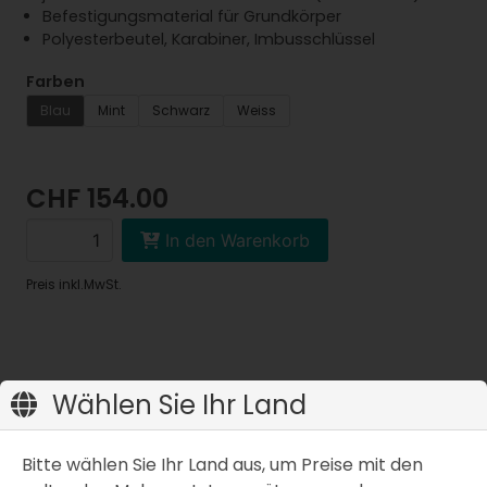
Befestigungsmaterial für Grundkörper
Polyesterbeutel, Karabiner, Imbusschlüssel
Farben
Blau
Mint
Schwarz
Weiss
CHF 154.00
In den Warenkorb
Preis inkl.MwSt.
Wählen Sie Ihr Land
Eigenschaften
Artikelbeschreibung
Bitte wählen Sie Ihr Land aus, um Preise mit den