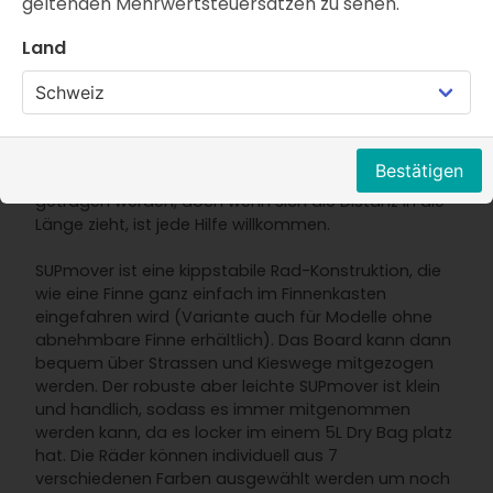
geltenden Mehrwertsteuersätzen zu sehen.
SET SUPmover + Kit SUPdual geeignet für 2
Finnenboxsysteme: US-Box und Steckfinnen
Land
Nicht jeder wohnt am See oder findet ein Parkplatz
gleich beim Seezugang. Zudem möchte man nicht
immer den ganzen Rucksack samt Zubehör
mitnehmen. Ein aufgepumptes Board ist nicht
Bestätigen
schwer und kann für einige Meter problemlos
getragen werden, doch wenn sich die Distanz in die
Länge zieht, ist jede Hilfe willkommen.
SUPmover ist eine kippstabile Rad-Konstruktion, die
wie eine Finne ganz einfach im Finnenkasten
eingefahren wird (Variante auch für Modelle ohne
abnehmbare Finne erhältlich). Das Board kann dann
bequem über Strassen und Kieswege mitgezogen
werden. Der robuste aber leichte SUPmover ist klein
und handlich, sodass es immer mitgenommen
werden kann, da es locker im einem 5L Dry Bag platz
hat. Die Räder können individuell aus 7
verschiedenen Farben ausgewählt werden um noch