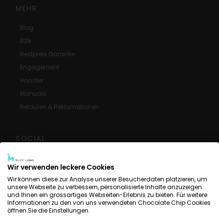
MEHR
Blog
B2B
Bestpreis Garantie
Engagement
Händler
Manuals
Retouren & Reklamationen
SOCIAL
Google Rezensionen
Wir verwenden leckere Cookies
Facebook
Wir können diese zur Analyse unserer Besucherdaten platzieren, um
Instagram
unsere Webseite zu verbessern, personalisierte Inhalte anzuzeigen
und Ihnen ein grossartiges Webseiten-Erlebnis zu bieten. Für weitere
YouTube
Informationen zu den von uns verwendeten Chocolate Chip Cookies
öffnen Sie die Einstellungen.