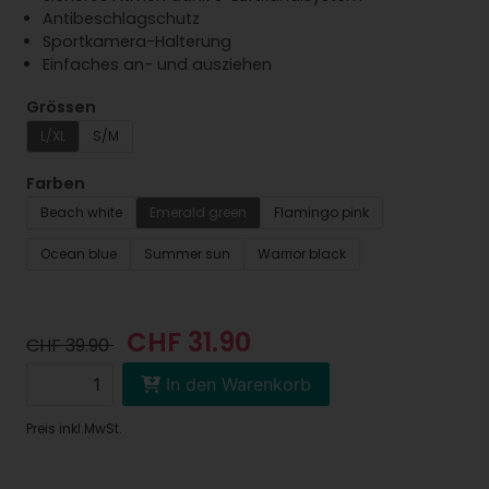
Antibeschlagschutz
Sportkamera-Halterung
Einfaches an- und ausziehen
Grössen
L/XL
S/M
Farben
Beach white
Emerald green
Flamingo pink
Ocean blue
Summer sun
Warrior black
CHF 31.90
CHF 39.90
In den Warenkorb
Preis inkl.MwSt.