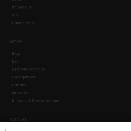
Impressum
AGB
Datenschutz
MEHR
Blog
B2B
Bestpreis Garantie
Engagement
Händler
Manuals
Retouren & Reklamationen
SOCIAL