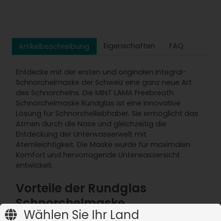
Eigenschaften
FAQ
Artikelbeschreibung
Entdecke mit der ersten und originalen Integral-
Schnorchelmaske der Schweiz eine ganz neue Art
des Schnorchelns. Die MINT LAMA Freebreath
Schnorchelmaske Rundglas ist eine innovative
Lösung für Schnorchelliebhaber. Sie ermöglicht das
Atmen durch die Nase und gleichzeitig die
Entdeckung der Unterwasserwelt mit
Atemleichtigkeit. Die Maske wurde für maximalen
Komfort und hervorragende Unterwassersicht
entwickelt.
Vorteile der Rundglas
Schnorchelmaske
Wählen Sie Ihr Land