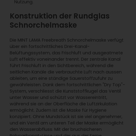
Nutzung.
Konstruktion der Rundglas
Schnorchelmaske
Die MINT LAMA Freebreath Schnorchelmaske verfügt
über ein fortschrittliches Drei-Kanal-
Belüftungssystem, das Frischluft und ausgeatmete
Luft effektiv voneinander trennt. Der zentrale Kanal
führt Frischluft in den Sichtbereich, während die
seitlichen Kanäle die verbrauchte Luft nach aussen
ableiten, um eine ständige Sauerstoffzufuhr zu
gewährleisten. Dank dem fortschrittlichen "Dry Top"-
System, verschliesst die Kunststoffkugel das Ventil
unter Wasser und schützt vor Wassereintritt,
während sie an der Oberfläche die Luftzirkulation
ermöglicht. Zudem ist die Maske für Hygiene
konzipiert. Ohne Mundstück ist sie viel angenehmer,
und ein Ventil am unteren Teil der Maske ermöglicht
den Wasserabfluss. Mit der bruchsicheren
Polycarbonat-Linse und der aus der Ferne