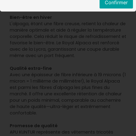
Confirmer
manière durable.
Bien-être en hiver
L'alpaga, étant une fibre creuse, retient la chaleur de
manière optimale et aide à réguler la température
corporelle. Cela réduit le risque de refroidissement et
favorise le bien-être. Le Royal Alpaca est renforcé
avec de la Lycra, garantissant une coupe durable
même avec un port fréquent.
Qualité extra-fine
Avec une épaisseur de fibre inférieure à 19 microns (1
micron = 1 millième de millimètre!), le Royal Alpaca
est parmi les fibres d'alpaga les plus fines du
marché. Il offre une excellente rétention de chaleur
pour un poids minimal, comparable au cachemire
de haute qualité—ultra-léger et extrêmement
confortable.
Promesse de qualité
APU KUNTUR représente des vêtements tricotés