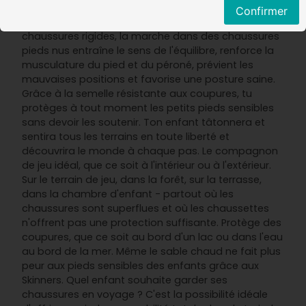
profiter de tous les avantages de la marche
Confirmer
naturelle et originale pieds nus. Contrairement aux
chaussures rigides, la marche dans des chaussures
pieds nus entraîne le sens de l'équilibre, renforce la
musculature du pied et du péroné, prévient les
mauvaises positions et favorise une posture saine.
Grâce à la semelle résistante aux coupures, tu
protèges à tout moment les petits pieds sensibles
sans devoir les soutenir. Ton enfant tâtonnera et
sentira tous les terrains en toute liberté et
découvrira le monde à chaque pas. Le compagnon
de jeu idéal, que ce soit à l'intérieur ou à l'extérieur.
Sur le terrain de jeu, dans la forêt, sur la terrasse,
dans la chambre d'enfant - partout où les
chaussures sont superflues et où les chaussettes
n'offrent pas une protection suffisante. Protège des
coupures, que ce soit au bord d'un lac ou dans l'eau
au bord de la mer. Même le sable chaud ne fait plus
peur aux pieds sensibles des enfants grâce aux
Skinners. Quel enfant souhaite garder ses
chaussures en voyage ? C'est la possibilité idéale