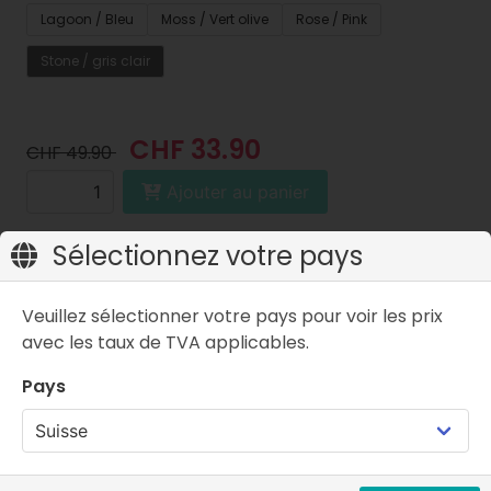
Lagoon / Bleu
Moss / Vert olive
Rose / Pink
Stone / gris clair
CHF 33.90
CHF 49.90
Ajouter au panier
Prix incluant la TVA
Sélectionnez votre pays
Veuillez sélectionner votre pays pour voir les prix
avec les taux de TVA applicables.
Pays
Caractéristiques
FAQ
Description de l'article
Ton enfant a besoin de ton soutien dès le premier
pas. Avec la nouvelle ligne Skinners Kids, tu l'aides à