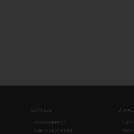
GÉNÉRAL
À PR
Livraison et retrait
Conta
Options de paiement
Mentio