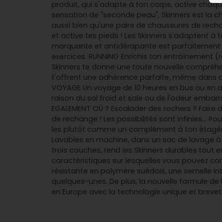
produit, qui s'adapte à ton corps, active chaq
sensation de "seconde peau", Skinners est la c
aussi bien qu'une paire de chaussures de recha
et active tes pieds ! Les Skinners s'adaptent 
marquante et antidérapante est parfaitement ada
exercices. RUNNING Enrichis ton entraînement 
Skinners te donne une toute nouvelle compréhe
t'offrent une adhérence parfaite, même dans de
VOYAGE Un voyage de 10 heures en bus ou en av
raison du sol froid et sale ou de l'odeur embarr
EGALEMENT OÙ ? Escalader des rochers ? Faire 
de rechange ! Les possibilités sont infinies...
les plutôt comme un complément à ton étagère à
Lavables en machine, dans un sac de lavage à 30
trois couches, rend les Skinners durables tout e
caractéristiques sur lesquelles vous pouvez c
résistante en polymère suédois, une semelle in
quelques-unes. De plus, la nouvelle formule de 
en Europe avec la technologie unique et brevet