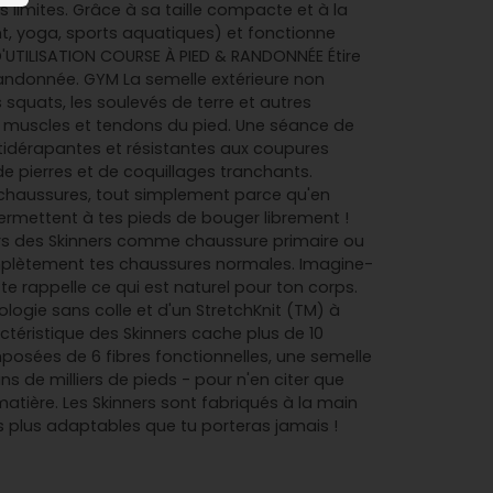
limites. Grâce à sa taille compacte et à la
nt, yoga, sports aquatiques) et fonctionne
'UTILISATION COURSE À PIED & RANDONNÉE Étire
randonnée. GYM La semelle extérieure non
squats, les soulevés de terre et autres
s muscles et tendons du pied. Une séance de
tidérapantes et résistantes aux coupures
e pierres et de coquillages tranchants.
 chaussures, tout simplement parce qu'en
 permettent à tes pieds de bouger librement !
urs des Skinners comme chaussure primaire ou
r complètement tes chaussures normales. Imagine-
 rappelle ce qui est naturel pour ton corps.
logie sans colle et d'un StretchKnit (TM) à
actéristique des Skinners cache plus de 10
posées de 6 fibres fonctionnelles, une semelle
 de milliers de pieds - pour n'en citer que
atière. Les Skinners sont fabriqués à la main
s plus adaptables que tu porteras jamais !