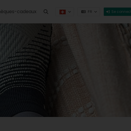
èques-cadeaux
Se connect
FR