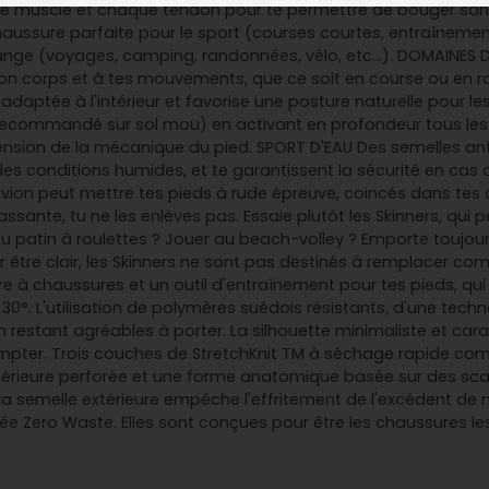
ue muscle et chaque tendon pour te permettre de bouger sans 
haussure parfaite pour le sport (courses courtes, entraîneme
nge (voyages, camping, randonnées, vélo, etc...). DOMAINES D
à ton corps et à tes mouvements, que ce soit en course ou en 
ptée à l'intérieur et favorise une posture naturelle pour les 
(recommandé sur sol mou) en activant en profondeur tous le
nsion de la mécanique du pied. SPORT D'EAU Des semelles an
s conditions humides, et te garantissent la sécurité en cas d
ion peut mettre tes pieds à rude épreuve, coincés dans tes
assante, tu ne les enlèves pas. Essaie plutôt les Skinners, qui
du patin à roulettes ? Jouer au beach-volley ? Emporte toujo
 Pour être clair, les Skinners ne sont pas destinés à remplace
 chaussures et un outil d'entraînement pour tes pieds, qui te
°. L'utilisation de polymères suédois résistants, d'une techno
n restant agréables à porter. La silhouette minimaliste et car
ompter. Trois couches de StretchKnit TM à séchage rapide com
térieure perforée et une forme anatomique basée sur des scans
la semelle extérieure empêche l'effritement de l'excédent de m
ée Zero Waste. Elles sont conçues pour être les chaussures le