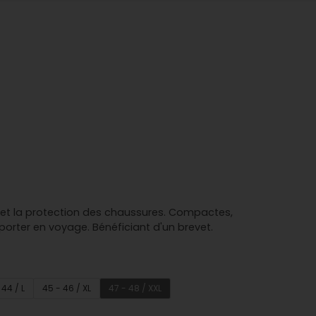
s et la protection des chaussures. Compactes,
à porter en voyage. Bénéficiant d'un brevet.
 44 / L
45 - 46 / XL
47 - 48 / XXL