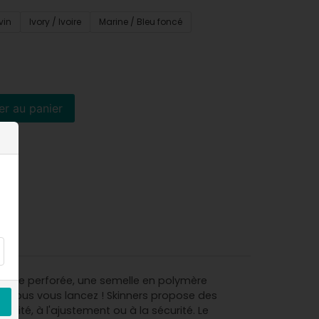
vin
Ivory / Ivoire
Marine / Bleu foncé
er au panier
rieure perforée, une semelle en polymère
lle vous vous lancez ! Skinners propose des
nalité, à l'ajustement ou à la sécurité. Le