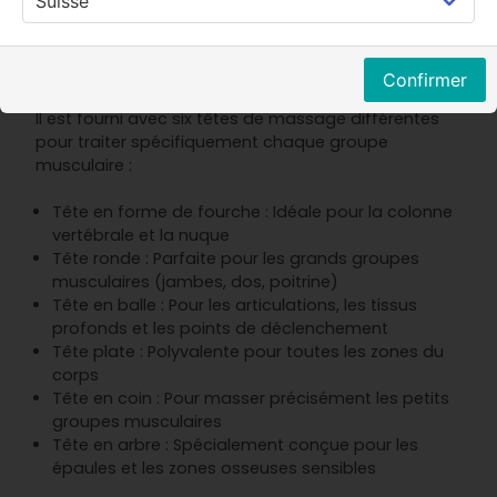
Une fabrication de qualité et un design bien pensé
rendent l’utilisation du pistolet MINT LAMA
Confirmer
particulièrement confortable.
Il est fourni avec six têtes de massage différentes
pour traiter spécifiquement chaque groupe
musculaire :
Tête en forme de fourche : Idéale pour la colonne
vertébrale et la nuque
Tête ronde : Parfaite pour les grands groupes
musculaires (jambes, dos, poitrine)
Tête en balle : Pour les articulations, les tissus
profonds et les points de déclenchement
Tête plate : Polyvalente pour toutes les zones du
corps
Tête en coin : Pour masser précisément les petits
groupes musculaires
Tête en arbre : Spécialement conçue pour les
épaules et les zones osseuses sensibles