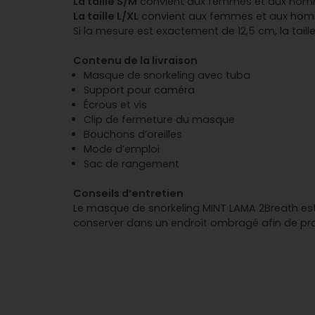
La taille S/M
convient aux femmes et aux homm
La taille L/XL
convient aux femmes et aux hom
Si la mesure est exactement de 12,5 cm, la ta
Contenu de la livraison
Masque de snorkeling avec tuba
Support pour caméra
Écrous et vis
Clip de fermeture du masque
Bouchons d’oreilles
Mode d’emploi
Sac de rangement
Conseils d’entretien
Le masque de snorkeling MINT LAMA 2Breath est fac
conserver dans un endroit ombragé afin de pro