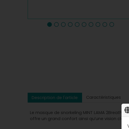
Caractéristiques
Description de l'article
Le masque de snorkeling MINT LAMA 2Breath asso
offre un grand confort ainsi qu’une vision clair