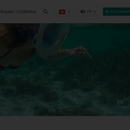
èques-cadeaux
Se connect
FR