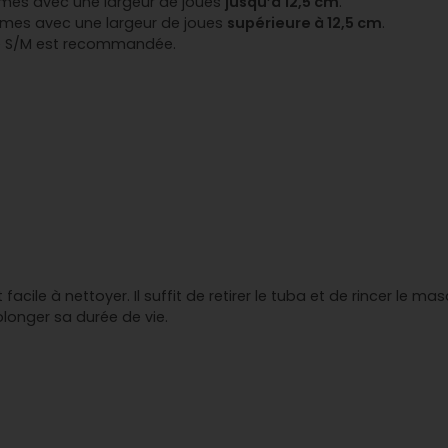
es avec une largeur de joues
jusqu’à 12,5 cm
.
mes avec une largeur de joues
supérieure à 12,5 cm
.
ille S/M est recommandée.
ile à nettoyer. Il suffit de retirer le tuba et de rincer le masqu
longer sa durée de vie.