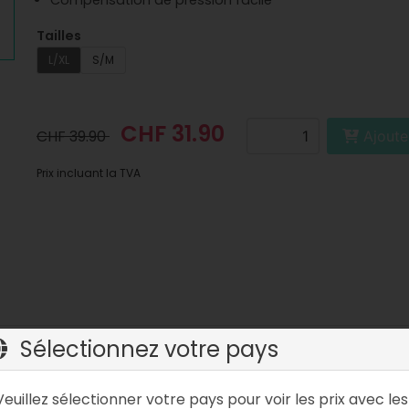
Compensation de pression facile
Tailles
L/XL
S/M
CHF 31.90
CHF 39.90
Ajoute
Prix incluant la TVA
Sélectionnez votre pays
cie le confort d’un masque de snorkeling moderne à la flexib
e lors du snorkeling et des courtes plongées.
Veuillez sélectionner votre pays pour voir les prix avec les