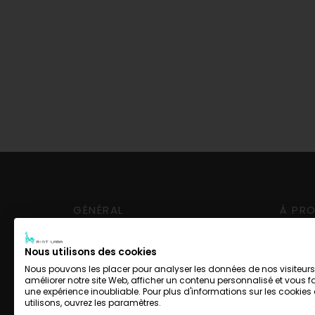
GÉNÉRAL
À PR
Livraison et retrait
Conta
Nous utilisons des cookies
Options de paiement
Mentio
Nous pouvons les placer pour analyser les données de nos visiteurs
CGV
améliorer notre site Web, afficher un contenu personnalisé et vous fa
une expérience inoubliable. Pour plus d'informations sur les cookie
Protec
utilisons, ouvrez les paramètres.