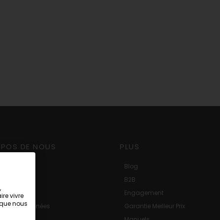
OPOS DE NOUS
PLUS
ct
Blog
ns légales
B2B
,
Engagement
ire vivre
s que nous
tion des données
Garantie Meilleur Prix
Manuels