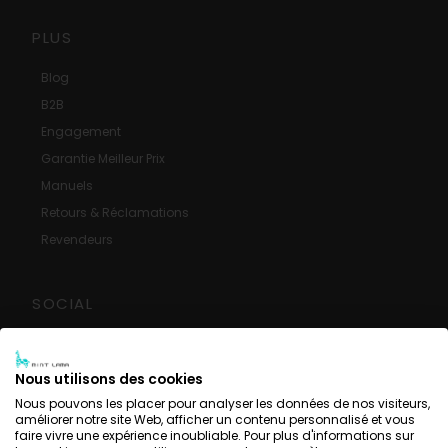
PLUS
Blog
B2B
Engagement
Garantie Meilleur Prix
Manuels
Retours & Réclamations
Revendeurs
SOCIAL
Avis Google
Facebook
Nous utilisons des cookies
Instagram
Nous pouvons les placer pour analyser les données de nos visiteurs,
améliorer notre site Web, afficher un contenu personnalisé et vous
YouTube
faire vivre une expérience inoubliable. Pour plus d'informations sur