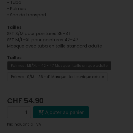
• Tuba
• Palmes
• Sac de transport
Tailles
SET S/M pour pointures 36–41
SET M/L–XL pour pointures 42–47
Masque avec tuba en taille standard adulte
Tailles
Palmes : ML/XL = 42 - 47 Masque : taille unique adulte
Palmes : S/M = 36 - 41 Masque : taille unique adulte
CHF 54.90
Ajouter au panier
Prix incluant la TVA