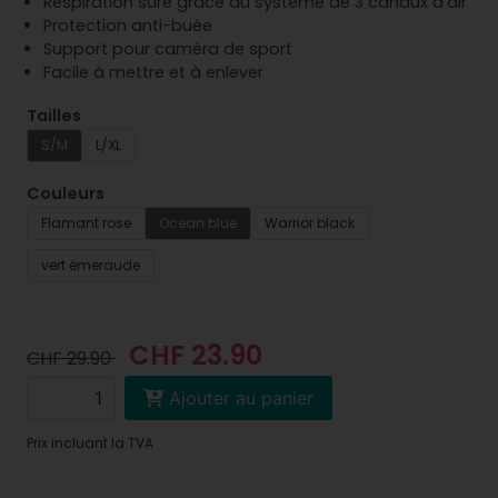
Respiration sûre grâce au système de 3 canaux d'air
Protection anti-buée
Support pour caméra de sport
Facile à mettre et à enlever
Tailles
S/M
L/XL
Couleurs
Flamant rose
Ocean blue
Warrior black
vert émeraude
CHF 23.90
CHF 29.90
Ajouter au panier
Prix incluant la TVA