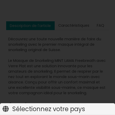
Caractéristiques
FAQ
Description de l'article
Découvrez une toute nouvelle manière de faire du
snorkeling avec le premier masque intégral de
snorkeling original de Suisse.
Le Masque de Snorkeling MINT LAMA Freebreath avec
Verre Plat est une solution innovante pour les
amateurs de snorkeling. Il permet de respirer par le
nez tout en explorant le monde sous-marin avec
aisance. Conçu pour offrir un confort maximal et
une excellente visibilité sous-marine, ce masque est
votre compagnon idéal pour le snorkeling.
Avantages
Sélectionnez votre pays