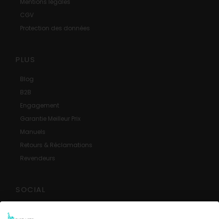
Mentions légales
CGV
Protection des données
PLUS
Blog
B2B
Engagement
Garantie Meilleur Prix
Manuels
Retours & Réclamations
Revendeurs
SOCIAL
Avis Google