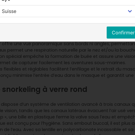
 snorkeling avec le premier et original masque de snorkeling i
ovante pour les amateurs de snorkeling. Il permet de respirer
masque a été conçu pour offrir un confort maximal et une excel
orkeling à verre rond
Confirmer
80° offre une vue panoramique sans bords ni angles, permett
naux permet une respiration naturelle par le nez et/ou la bouch
ion spécial empêche la formation de buée et assure une vision
ermet de capturer facilement les aventures sous-marines.
 flexibles et réglables facilitent l’enfilage et le retrait du mas
nçu minimise l’entrée d’eau dans le masque et garantit une ut
snorkeling à verre rond
spose d’un système de ventilation avancé à trois canaux qui s
de vision, tandis que les canaux latéraux évacuent l’air usé ver
», une bille en plastique ferme la valve sous l’eau et empêch
asque est conçu pour l’hygiène. Sans embout buccal, il est plus 
de l’eau. Avec sa lentille en polycarbonate incassable et sa p