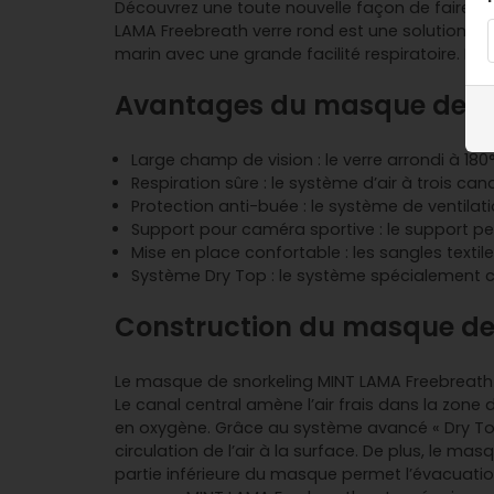
Découvrez une toute nouvelle façon de faire du
LAMA Freebreath verre rond est une solution inn
marin avec une grande facilité respiratoire. Le 
Avantages du masque de sn
Large champ de vision : le verre arrondi à 1
Respiration sûre : le système d’air à trois ca
Protection anti-buée : le système de ventilat
Support pour caméra sportive : le support p
Mise en place confortable : les sangles textiles
Système Dry Top : le système spécialement co
Construction du masque de 
Le masque de snorkeling MINT LAMA Freebreath di
Le canal central amène l’air frais dans la zone 
en oxygène. Grâce au système avancé « Dry Top 
circulation de l’air à la surface. De plus, le m
partie inférieure du masque permet l’évacuation 