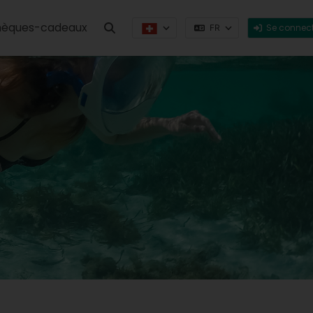
èques-cadeaux
Se connect
FR