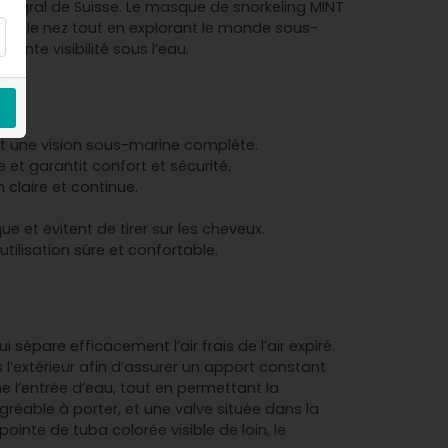
ntégral de Suisse. Le masque de snorkeling MINT
 par le nez tout en explorant le monde sous-
lente visibilité sous l’eau.
ant une vision sous-marine complète.
e et garantit confort et sécurité.
 claire et continue.
que et évitent de tirer sur les cheveux.
ilisation sûre et confortable.
épare efficacement l’air frais de l’air expiré.
s l’extérieur afin d’assurer un apport constant
e l’entrée d’eau, tout en permettant la
agréable à porter, et une valve située dans la
ointe de tuba colorée visible de loin, le