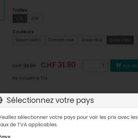
Tailles
L/XL
S/M
Couleurs
Beach blanc
Flamant rose
Ocean blue
Soleil d'été
CHF 31.90
CHF 39.90
Ajoute
Prix incluant la TVA
Sélectionnez votre pays
Veuillez sélectionner votre pays pour voir les prix avec les
FAQ
taux de TVA applicables.
Pays