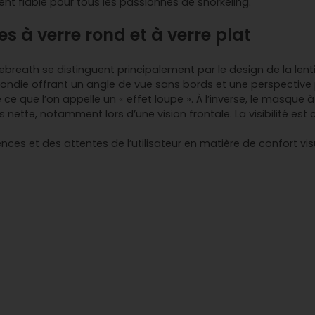
t fiable pour tous les passionnés de snorkeling.
s à verre rond et à verre plat
breath se distinguent principalement par le design de la lentill
ondie offrant un angle de vue sans bords et une perspective pl
 que l’on appelle un « effet loupe ». À l’inverse, le masque à 
plus nette, notamment lors d’une vision frontale. La visibilité 
es et des attentes de l’utilisateur en matière de confort visu