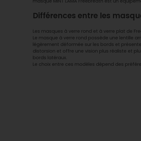
masque MINT LAMA Freebreath est un équipemen
Différences entre les masque
Les masques à verre rond et à verre plat de Free
Le masque à verre rond possède une lentille arr
légèrement déformée sur les bords et présente ce
distorsion et offre une vision plus réaliste et 
bords latéraux.
Le choix entre ces modèles dépend des préférenc