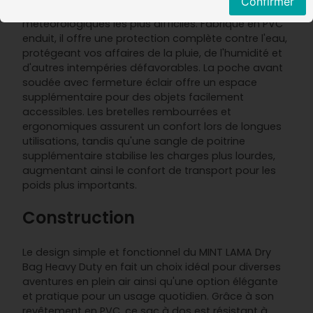
Confirmer
Ce sac à dos est conçu pour résister aux conditions
météorologiques les plus difficiles. Fabriqué en PVC
enduit, il offre une protection complète contre l'eau,
protégeant vos affaires de la pluie, de l'humidité et
d'autres intempéries défavorables. La poche avant
soudée avec fermeture éclair offre un espace
supplémentaire pour des objets facilement
accessibles. Les bretelles rembourrées et
ergonomiques assurent un confort lors de longues
utilisations, tandis qu'une sangle de poitrine
supplémentaire stabilise les charges plus lourdes,
augmentant ainsi le confort de transport pour les
poids plus importants.
Construction
Le design simple et fonctionnel du MINT LAMA Dry
Bag Heavy Duty en fait un choix idéal pour diverses
aventures en plein air ainsi qu'une option élégante
et pratique pour un usage quotidien. Grâce à son
revêtement en PVC, ce sac à dos est résistant à